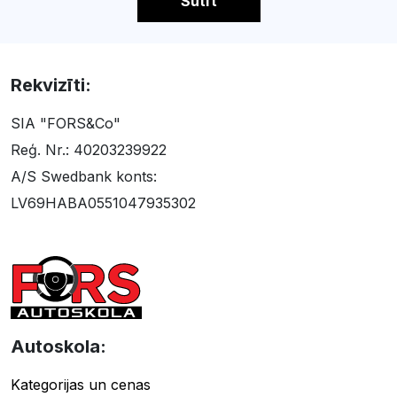
Sūtīt
Rekvizīti:
SIA "FORS&Co"
Reģ. Nr.: 40203239922
A/S Swedbank konts:
LV69HABA0551047935302
Autoskola:
Kategorijas un cenas