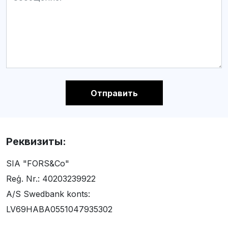
Отправить
Реквизиты:
SIA "FORS&Co"
Reģ. Nr.: 40203239922
A/S Swedbank konts:
LV69HABA0551047935302