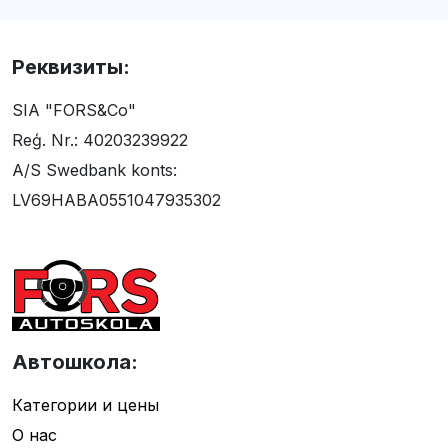
Реквизиты:
SIA "FORS&Co"
Reģ. Nr.: 40203239922
A/S Swedbank konts:
LV69HABA0551047935302
Автошкола:
Категории и цены
О нас