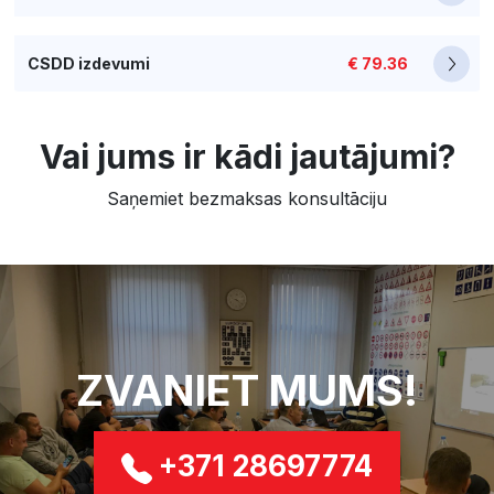
CSDD izdevumi
€ 79.36
Vai jums ir kādi jautājumi?
Saņemiet bezmaksas konsultāciju
ZVANIET MUMS!
+371 28697774