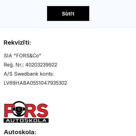
Sūtīt
Rekvizīti:
SIA "FORS&Co"
Reģ. Nr.: 40203239922
A/S Swedbank konts:
LV69HABA0551047935302
Autoskola: