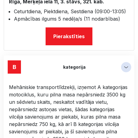
Rīga, Merķeļa iela 11, 3. stāvs, 321. kab.
Ceturtdiena, Piektdiena, Sestdiena (09:00-13:05)
Apmācības ilgums 5 nedēļa/s (11 nodarbības)
Pierakstīties
B
kategorija
Mehāniskie transportlīdzekļi, izņemot A kategorijas
motociklus, kuru pilna masa nepārsniedz 3500 kg
un sēdvietu skaits, neskaitot vadītāja vietu,
nepārsniedz astoņas vietas, šādas kategorijas
vilcēja savienojums ar piekabi, kuras pilna masa
nepārsniedz 750 kg, kā arī B kategorijas vilcēja
savienojums ar piekabi, ja šī savienojuma pilna