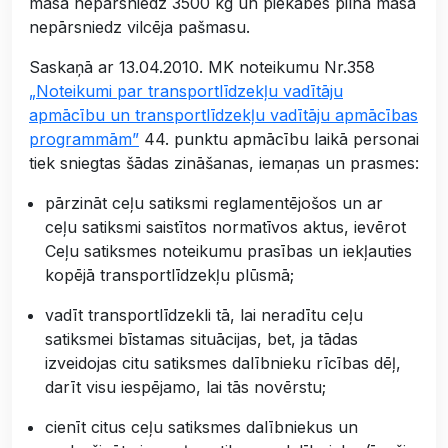
masa nepārsniedz 3500 kg un piekabes pilna masa
nepārsniedz vilcēja pašmasu.
Saskaņā ar 13.04.2010. MK noteikumu Nr.358
„Noteikumi par transportlīdzekļu vadītāju
apmācību un transportlīdzekļu vadītāju apmācības
programmām”
44. punktu apmācību laikā personai
tiek sniegtas šādas zināšanas, iemaņas un prasmes:
pārzināt ceļu satiksmi reglamentējošos un ar
ceļu satiksmi saistītos normatīvos aktus, ievērot
Ceļu satiksmes noteikumu prasības un iekļauties
kopējā transportlīdzekļu plūsmā;
vadīt transportlīdzekli tā, lai neradītu ceļu
satiksmei bīstamas situācijas, bet, ja tādas
izveidojas citu satiksmes dalībnieku rīcības dēļ,
darīt visu iespējamo, lai tās novērstu;
cienīt citus ceļu satiksmes dalībniekus un