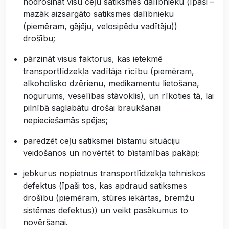
nodrošināt visu ceļu satiksmes dalībnieku (īpaši –
mazāk aizsargāto satiksmes dalībnieku
(piemēram, gājēju, velosipēdu vadītāju))
drošību;
pārzināt visus faktorus, kas ietekmē
transportlīdzekļa vadītāja rīcību (piemēram,
alkoholisko dzērienu, medikamentu lietošana,
nogurums, veselības stāvoklis), un rīkoties tā, lai
pilnībā saglabātu drošai braukšanai
nepieciešamās spējas;
paredzēt ceļu satiksmei bīstamu situāciju
veidošanos un novērtēt to bīstamības pakāpi;
jebkurus nopietnus transportlīdzekļa tehniskos
defektus (īpaši tos, kas apdraud satiksmes
drošību (piemēram, stūres iekārtas, bremžu
sistēmas defektus)) un veikt pasākumus to
novēršanai.