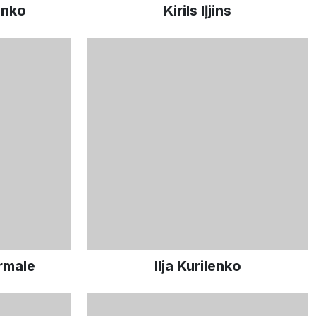
enko
Kirils Iļjins
rmale
Ilja Kurilenko