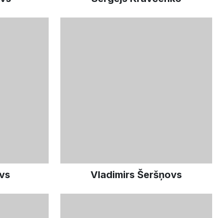
vs
Vladimirs Šeršņovs