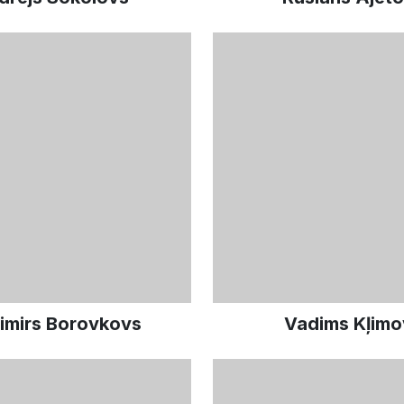
imirs Borovkovs
Vadims Kļimo