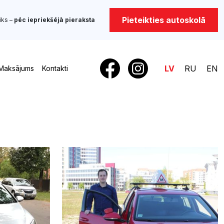
Pieteikties autoskolā
iks –
pēc iepriekšējā pieraksta
LV
RU
EN
Maksājums
Kontakti