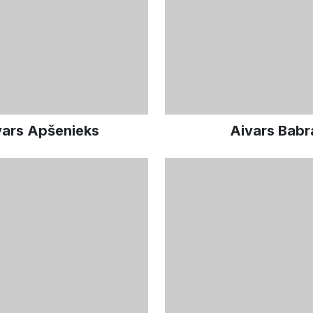
vars Apšenieks
Aivars Babr