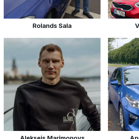
Rolands Sala
V
Aleksejs Marimonovs
An