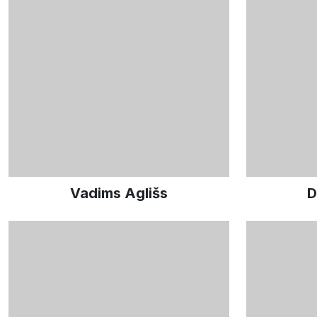
Vadims Aglišs
D