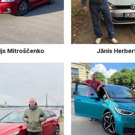
ijs Mitroščenko
Jānis Herber