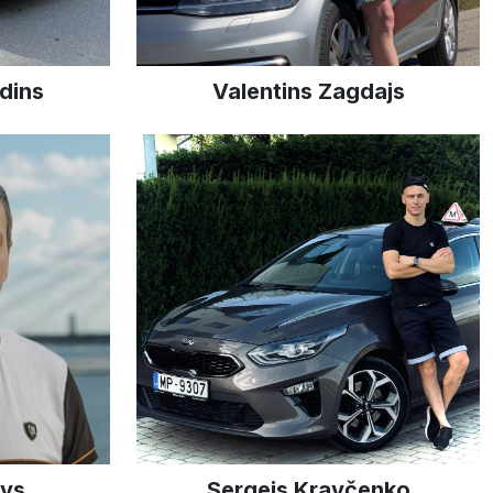
dins
Valentins Zagdajs
ovs
Sergejs Kravčenko