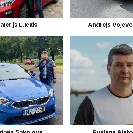
alerijs Luckis
Andrejs Vojevo
drejs Sokolovs
Ruslans Ajet