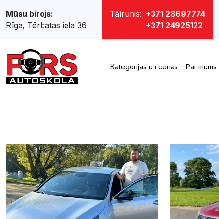
Mūsu birojs:
Tālrunis:
+371 28697774
Rīga, Tērbatas iela 36
+371 24925122
Kategorijas un cenas
Par mums