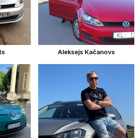
ts
Aleksejs Kačanovs