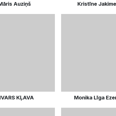
Māris Auziņš
Kristīne Jakim
IVARS KĻAVA
Monika Līga Eze