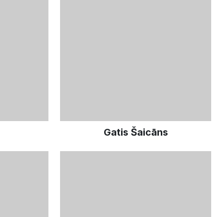
a
Gatis Šaicāns