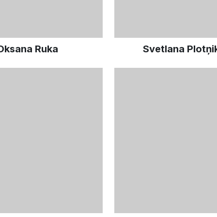
Oksana Ruka
Svetlana Plotņ