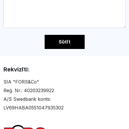
Sūtīt
Rekvizīti:
SIA "FORS&Co"
Reģ. Nr.: 40203239922
A/S Swedbank konts:
LV69HABA0551047935302