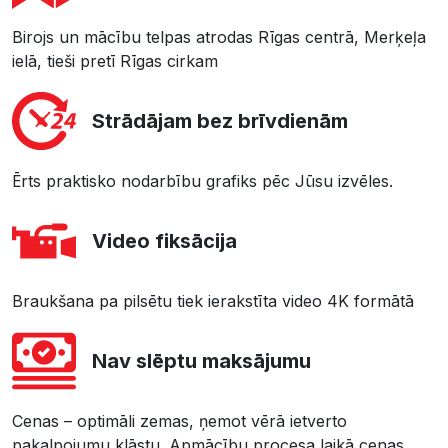
Birojs un mācību telpas atrodas Rīgas centrā, Merķeļa
ielā, tieši pretī Rīgas cirkam
Strādājam bez brīvdienām
Ērts praktisko nodarbību grafiks pēc Jūsu izvēles.
Video fiksācija
Braukšana pa pilsētu tiek ierakstīta video 4K formātā
Nav slēptu maksājumu
Cenas – optimāli zemas, ņemot vērā ietverto
pakalpojumu klāstu. Apmācību procesa laikā cenas