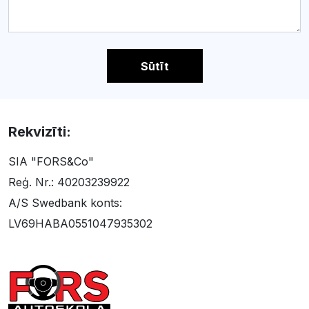
Sūtīt
Rekvizīti:
SIA "FORS&Co"
Reģ. Nr.: 40203239922
A/S Swedbank konts:
LV69HABA0551047935302