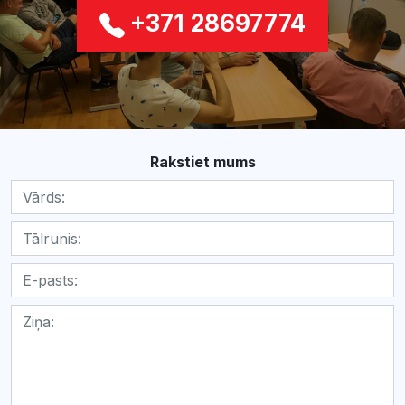
+371 28697774
Rakstiet mums