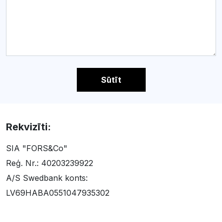
Sūtīt
Rekvizīti:
SIA "FORS&Co"
Reģ. Nr.: 40203239922
A/S Swedbank konts:
LV69HABA0551047935302