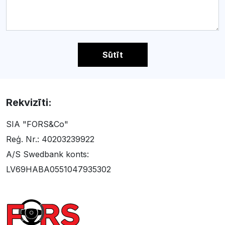
Sūtīt
Rekvizīti:
SIA "FORS&Co"
Reģ. Nr.: 40203239922
A/S Swedbank konts:
LV69HABA0551047935302