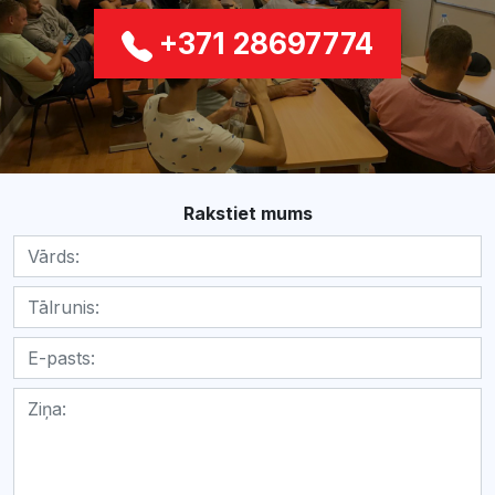
+371 28697774
Rakstiet mums