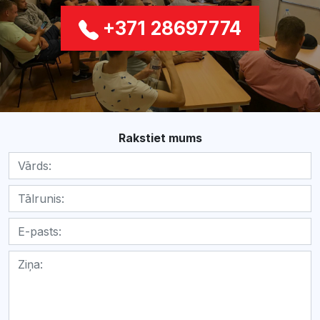
+371 28697774
Rakstiet mums