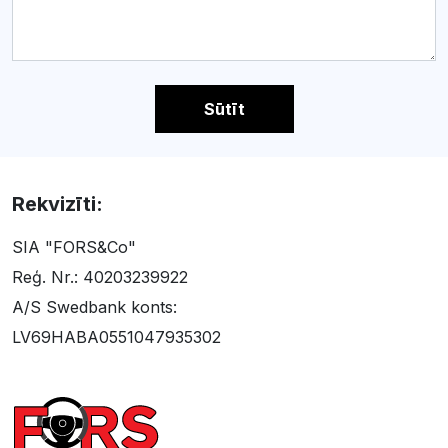
Sūtīt
Rekvizīti:
SIA "FORS&Co"
Reģ. Nr.: 40203239922
A/S Swedbank konts:
LV69HABA0551047935302