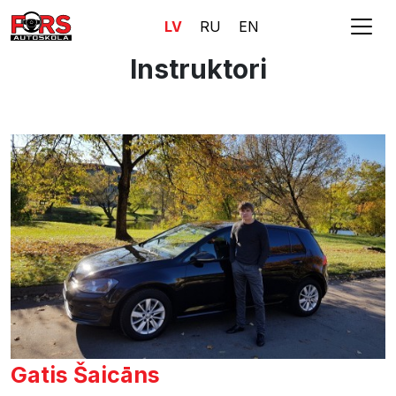
LV
RU
EN
Instruktori
Gatis Šaicāns