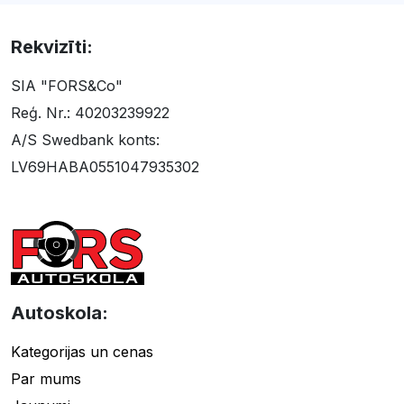
Rekvizīti:
SIA "FORS&Co"
Reģ. Nr.: 40203239922
A/S Swedbank konts:
LV69HABA0551047935302
Autoskola:
Kategorijas un cenas
Par mums