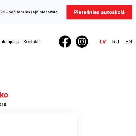
Pieteikties autoskolā
iks –
pēc iepriekšējā pieraksta
LV
RU
EN
aksājums
Kontakti
nko
ors