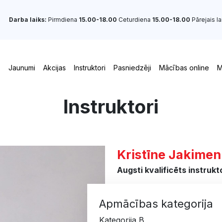
Darba laiks:
Pirmdiena
15.00-18.00
Ceturdiena
15.00-18.00
Pārejais la
s
Jaunumi
Akcijas
Instruktori
Pasniedzēji
Mācības online
M
Instruktori
Kristīne Jakime
Augsti kvalificēts instrukt
Apmācības kategorija
Kategorija B