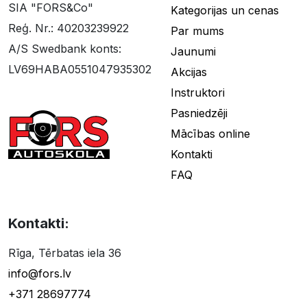
SIA "FORS&Co"
Kategorijas un cenas
Reģ. Nr.: 40203239922
Par mums
A/S Swedbank konts:
Jaunumi
LV69HABA0551047935302
Akcijas
Instruktori
Pasniedzēji
Mācības online
Kontakti
FAQ
Kontakti:
Rīga, Tērbatas iela 36
info@fors.lv
+371 28697774