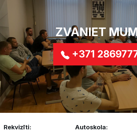
ZVANIET MUM
+371 286977
Rekvizīti:
Autoskola: