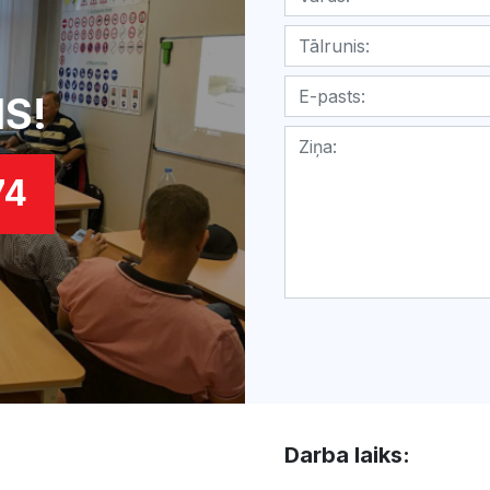
S!
74
Darba laiks: