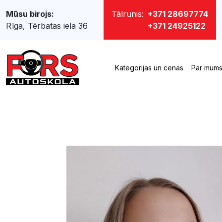
Mūsu birojs:
Tālrunis:
+371 28697774
Rīga, Tērbatas iela 36
+371 24925122
Kategorijas un cenas
Par mum