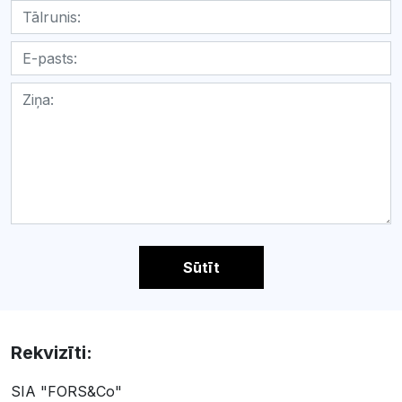
Sūtīt
Rekvizīti:
SIA "FORS&Co"