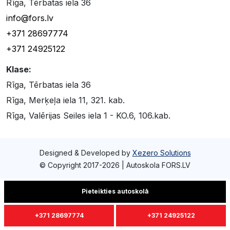
Rīga, Tērbatas iela 36
info@fors.lv
+371 28697774
+371 24925122
Klase:
Rīga, Tērbatas iela 36
Rīga, Merķeļa iela 11, 321. kab.
Rīga, Valērijas Seiles iela 1 - KO.6, 106.kab.
Designed & Developed by
Xezero Solutions
© Copyright 2017-2026 | Autoskola FORS.LV
Pieteikties autoskolā
+371 28697774
+371 24925122