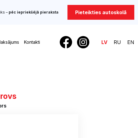
Pieteikties autoskolā
iks –
pēc iepriekšējā pieraksta
LV
RU
EN
aksājums
Kontakti
rovs
ors