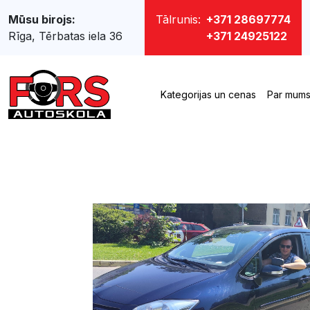
Mūsu birojs:
Tālrunis:
+371 28697774
Rīga, Tērbatas iela 36
+371 24925122
Kategorijas un cenas
Par mum