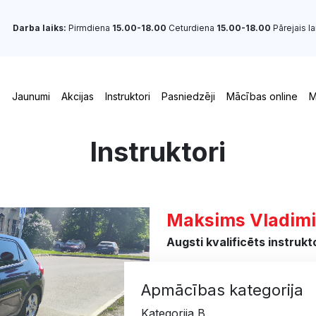
Darba laiks:
Pirmdiena
15.00-18.00
Ceturdiena
15.00-18.00
Pārejais la
s
Jaunumi
Akcijas
Instruktori
Pasniedzēji
Mācības online
M
Instruktori
Maksims Vladimi
Augsti kvalificēts instrukt
Apmācības kategorija
Kategorija B