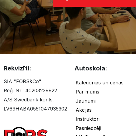
Rekvizīti:
Autoskola:
SIA "FORS&Co"
Kategorijas un cenas
Reģ. Nr.: 40203239922
Par mums
A/S Swedbank konts:
Jaunumi
LV69HABA0551047935302
Akcijas
Instruktori
Pasniedzēji