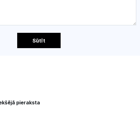
Sūtīt
ekšējā pieraksta