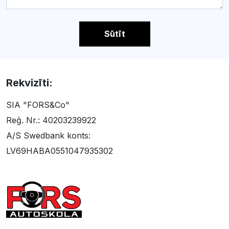
Sūtīt
Rekvizīti:
SIA "FORS&Co"
Reģ. Nr.: 40203239922
A/S Swedbank konts:
LV69HABA0551047935302